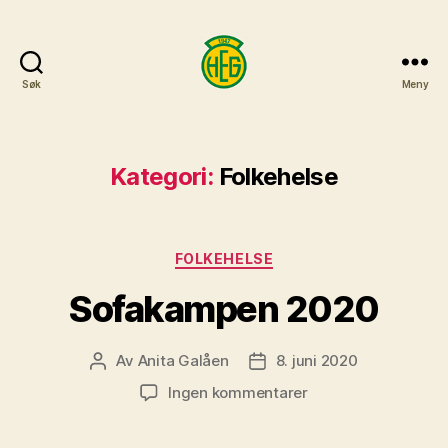
Søk
Meny
H.E.G.
IL
Kategori:
Folkehelse
Kategorier
FOLKEHELSE
Sofakampen 2020
Av
Anita Galåen
8. juni 2020
Innleggsforfatter
Publiseringsdato
til
Ingen kommentarer
Sofakampen
2020